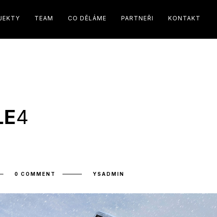
JEKTY
TEAM
CO DĚLÁME
PARTNEŘI
KONTAKT
LE
4
0 COMMENT
YSADMIN